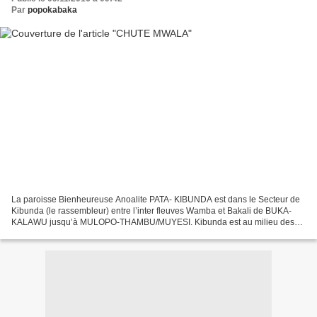
Par
popokabaka
La paroisse Bienheureuse Anoalite PATA- KIBUNDA est dans le Secteur de
Kibunda (le rassembleur) entre l’inter fleuves Wamba et Bakali de BUKA-
KALAWU jusqu’à MULOPO-THAMBU/MUYESI. Kibunda est au milieu des
secteurs de Mawanga et Panzi ; la grande rivière...