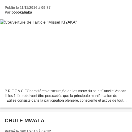
Publié le 11/11/2016 à 09:37
Par
popokabaka
P R E F A C EChers frères et sœurs,Selon les vœux du saint Concile Vatican
II, les fidèles doivent être persuadés que la principale manifestation de
l’Eglise consiste dans la participation plénière, consciente et active de tout le
saint peuple de Dieu(SC...
CHUTE MWALA
Publié le 09/11/2016 à 09:42