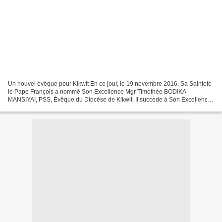
Un nouvel évêque pour Kikwit En ce jour, le 19 novembre 2016, Sa Sainteté
le Pape François a nommé Son Excellence Mgr Timothée BODIKA
MANSIYAI, PSS, Évêque du Diocèse de Kikwit. Il succède à Son Excellence
Mgr Marie-Edouard MUNUNU KASIALA. Son Excellence...